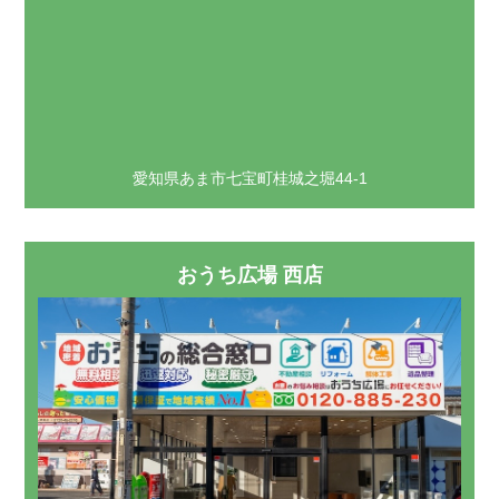
愛知県あま市七宝町桂城之堀44-1
おうち広場 西店