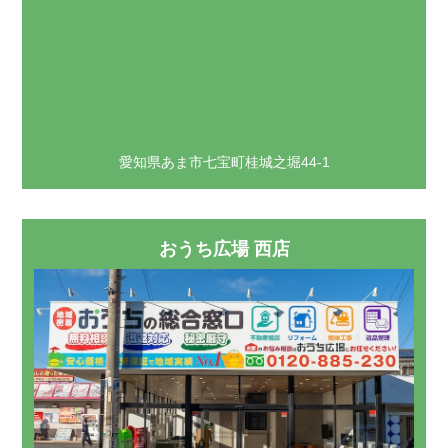
愛知県あま市七宝町桂城之堀44-1
おうち広場 西店